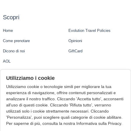
Scopri
Home
Evolution Travel Policies
Come prenotare
Opinioni
Dicono di noi
GiftCard
AOL
Evolution Travel
Utilizziamo i cookie
Utilizziamo cookie o tecnologie simili per migliorare la tua
Evolution Travel Ltd.
esperienza di navigazione, offrire contenuti personalizzati e
analizzare il nostro traffico. Cliccando 'Accetta tutto', acconsenti
1st Floor, Suite 3, Central Business Centre, Mdina Road
all'uso di questi cookie. Cliccando 'Rifiuta tutto', verranno
Zebbug ZBG9015, Malta
utilizzati solo i cookie strettamente necessari. Cliccando
VAT Number: MT22006723
'Personalizza', puoi scegliere quali categorie di cookie abilitare.
Malta Tourism Authority (o MTA) Licence: TRA/T/69
Per saperne di più, consulta la nostra Informativa sulla Privacy.