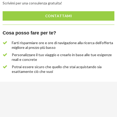
Scrivimi per una consulenza gratuita!
CONTATTAMI
Cosa posso fare per te?
Farti risparmiare ore e ore di navigazione alla ricerca dell'offerta
migliore al prezzo più basso
Personalizzare il tuo viaggio e crearlo in base alle tue esigenze
reali e concrete
Potrai essere sicuro che quello che stai acquistando sia
esattamente ciò che vuoi
Lascia
qui
la
tua
email